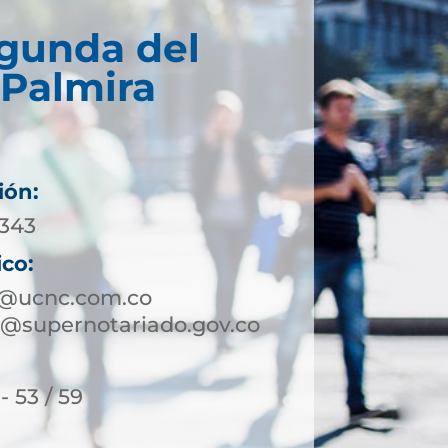
egunda del
 Palmira
ión:
2343
ico:
a@ucnc.com.co
@supernotariado.gov.co
- 53 / 59