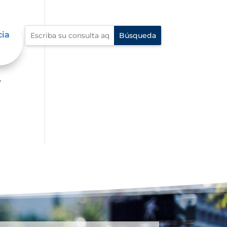
cia
er
y