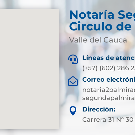
Notaría S
Circulo de
Valle del Cauca
Líneas de atenc

(+57) (602) 286 
Correo electrón

notaria2palmir
segundapalmira
Dirección:

Carrera 31 N° 30 