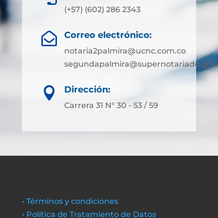
(+57) (602) 286 2343
Correo electrónico:

notaria2palmira@ucnc.com.co
segundapalmira@supernotariado.gov.
Dirección:

Carrera 31 N° 30 - 53 / 59
• Términos y condiciones
• Política de Tratamiento de Datos