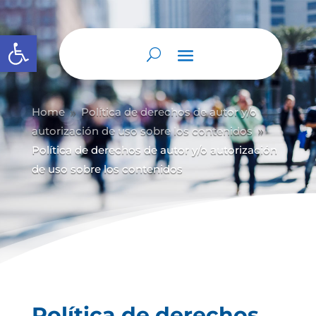
Abrir barra de herramientas
Home
Política de derechos de autor y/
o
9
autorización de uso sobre los contenidos
9
Política de derechos de autor y/o autorización
de uso sobre los contenidos
Política de derechos