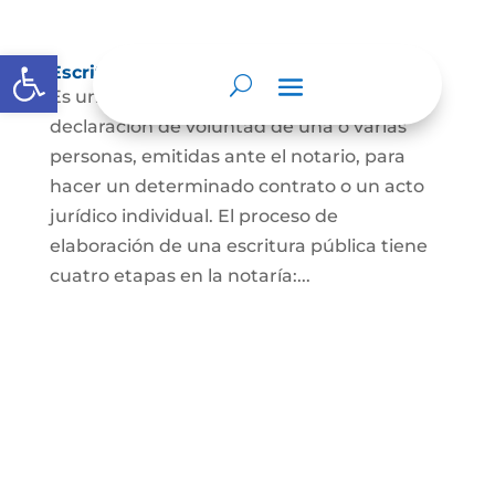
Abrir barra de herramientas
Escritura Pública
Es un documento que contiene la
declaración de voluntad de una o varias
personas, emitidas ante el notario, para
hacer un determinado contrato o un acto
jurídico individual. El proceso de
elaboración de una escritura pública tiene
cuatro etapas en la notaría:...