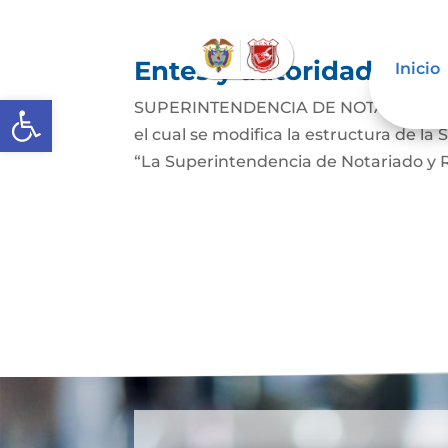
Entes y autoridades que
Inicio
Abrir barra de herramientas
SUPERINTENDENCIA DE NOTARIADO Y REG
el cual se modifica la estructura de l
“La Superintendencia de Notariado y Re