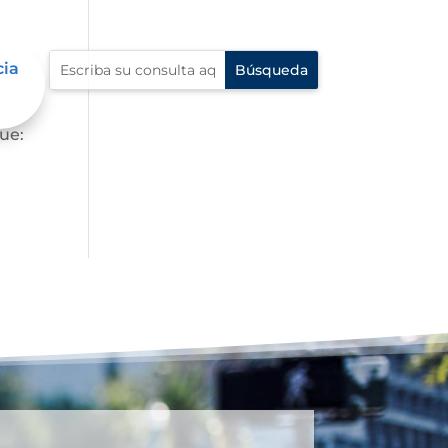
cia
Por
que: