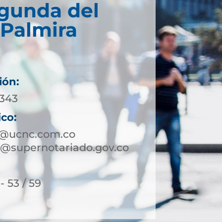
egunda del
 Palmira
ión:
2343
ico:
a@ucnc.com.co
@supernotariado.gov.co
- 53 / 59