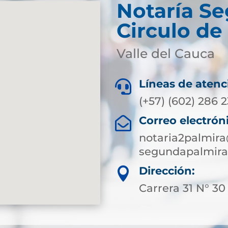
Notaría S
Circulo de
Valle del Cauca
Líneas de atenc

(+57) (602) 286 
Correo electrón

notaria2palmir
segundapalmira
Dirección:

Carrera 31 N° 30 