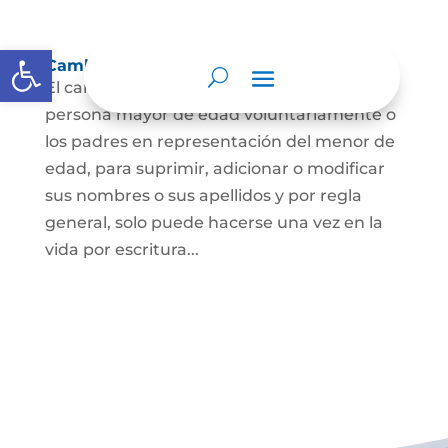
Abrir barra de herramientas
Cambio Nombre
El cambio de nombre lo podrá hacer la
persona mayor de edad voluntariamente o
los padres en representación del menor de
edad, para suprimir, adicionar o modificar
sus nombres o sus apellidos y por regla
general, solo puede hacerse una vez en la
vida por escritura...