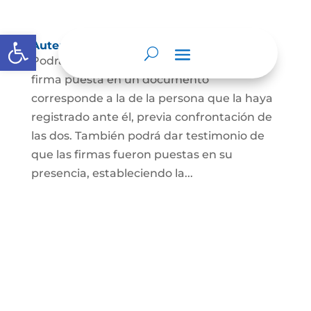
Abrir barra de herramientas
Autenticación de Firma
Podrá dar testimonio escrito de que la
firma puesta en un documento
corresponde a la de la persona que la haya
registrado ante él, previa confrontación de
las dos. También podrá dar testimonio de
que las firmas fueron puestas en su
presencia, estableciendo la...