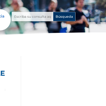
cia
LE