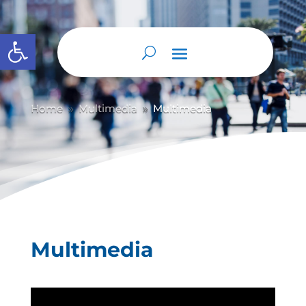
Abrir barra de herramientas
Home
Multimedia
Multimedia
9
9
Multimedia