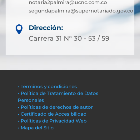
notaria2palmira@ucnc.com.co
segundapalmira@supernotariado.gov.co
Dirección:

Carrera 31 N° 30 - 53 / 59
• Términos y condiciones
• Política de Tratamiento de Datos
Personales
• Políticas de derechos de autor
• Certificado de Accesibilidad
• Políticas de Privacidad Web
• Mapa del Sitio