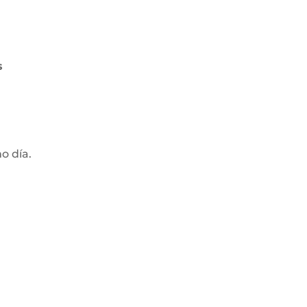
s
mo día.