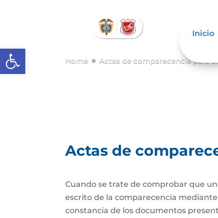
Inicio
Abrir barra de herramientas
Home
Actas de comparecencia para ot
9
Actas de comparecen
Cuando se trate de comprobar que una 
escrito de la comparecencia mediante ac
constancia de los documentos presen