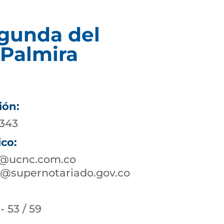
egunda del
 Palmira
ión:
2343
ico:
a@ucnc.com.co
@supernotariado.gov.co
- 53 / 59