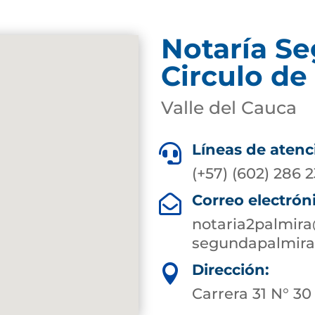
Notaría S
Circulo de
Valle del Cauca
Líneas de atenc

(+57) (602) 286 
Correo electrón

notaria2palmir
segundapalmira
Dirección:

Carrera 31 N° 30 