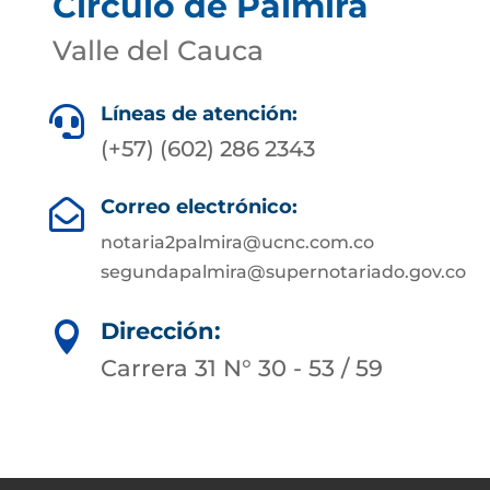
Circulo de Palmira
Valle del Cauca
Líneas de atención:

(+57) (602) 286 2343
Correo electrónico:

notaria2palmira@ucnc.com.co
segundapalmira@supernotariado.gov.co
Dirección:

Carrera 31 N° 30 - 53 / 59